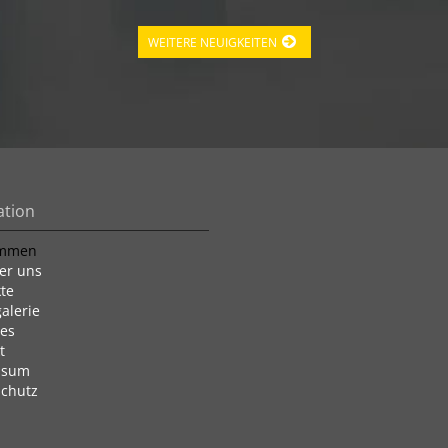
WEITERE NEUIGKEITEN
ation
ommen
er uns
te
galerie
les
t
ssum
chutz